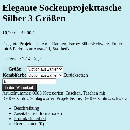
Elegante Sockenprojekttasche
Silber 3 Größen
16,50
€
–
32,00
€
Elegante Projekttasche mit Ranken, Farbe: Silber/Schwarz, Futter
mit 6 Farben zur Auswahl, Synthetik
Lieferzeit:
7-14 Tage
Größe
Kombifarbe
Zurücksetzen
Elegante
Sockenprojekttasche
In den Warenkorb
Silber
Artikelnummer:
0083
Kategorien:
Taschen
,
Taschen mit
3
Reißverschluß
Schlagwörter:
Projekttasche
,
Reißverschluß
,
schwarz
Größen
Menge
Beschreibung
Zusätzliche Informationen
Produktsicherheit
Rezensionen (0)