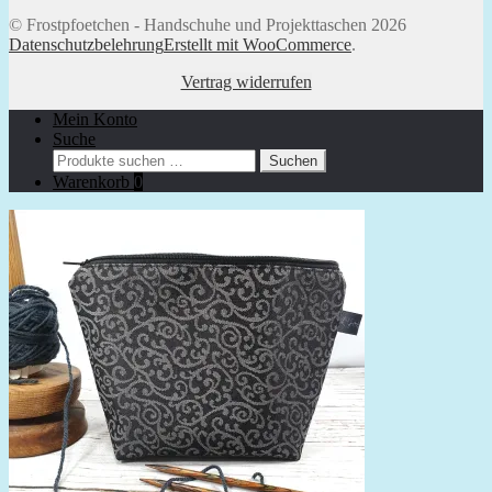
© Frostpfoetchen - Handschuhe und Projekttaschen 2026
Datenschutzbelehrung
Erstellt mit WooCommerce
.
Vertrag widerrufen
Mein Konto
Suche
Suchen
Suchen
nach:
Warenkorb
0