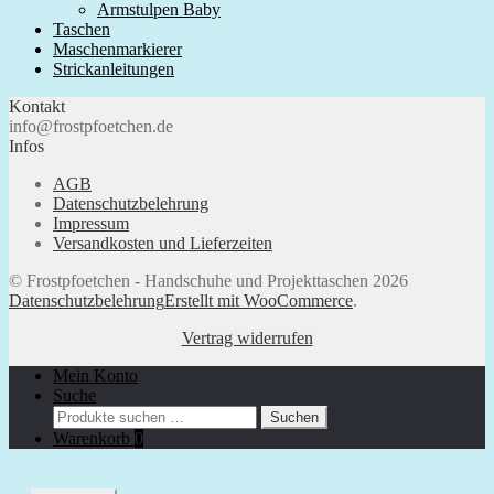
Armstulpen Baby
Taschen
Maschenmarkierer
Strickanleitungen
Kontakt
info@frostpfoetchen.de
Infos
AGB
Datenschutzbelehrung
Impressum
Versandkosten und Lieferzeiten
© Frostpfoetchen - Handschuhe und Projekttaschen 2026
Datenschutzbelehrung
Erstellt mit WooCommerce
.
Vertrag widerrufen
Mein Konto
Suche
Suchen
Suchen
nach:
Warenkorb
0