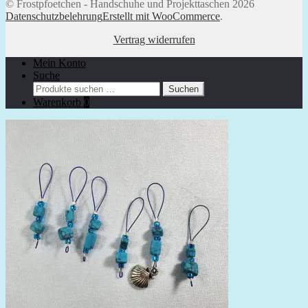
© Frostpfoetchen - Handschuhe und Projekttaschen 2026
Datenschutzbelehrung
Erstellt mit WooCommerce
.
Vertrag widerrufen
Mein Konto
Suche
Suchen
Suchen
nach:
Warenkorb
0