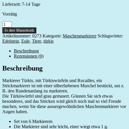
Lieferzeit:
7-14 Tage
Vorrätig
Markierer
Türkis,
In den Warenkorb
Edelstein,
Artikelnummer:
0273
Kategorie:
Maschenmarkierer
Schlagwörter:
Muschel
Edelstein
,
Eule
,
Tiere
,
türkis
Menge
Beschreibung
Rezensionen (0)
Beschreibung
Markierer Türkis, mit Türkiswürfeln und Rocailles, ein
Strickmarkierer ist mit einer silberfarbenen Muschel bestückt, um z.
B. den Rundenanfang zu markieren.
Die Türkiswürfel sind grau gemasert. Gönnen Sie sich etwas
besonderes, und das Stricken wird gleich noch mal so viel Freude
machen, wenn Sie diese aussergewöhnlichen Maschenmarkierer vor
Augen haben.
Set von 6 Markierern
Die Markierer sind sehr leicht, einer wiegt etwa 1 g.