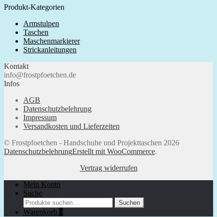
Produkt-Kategorien
sortiert
Armstulpen
Taschen
Maschenmarkierer
Strickanleitungen
Kontakt
info@frostpfoetchen.de
Infos
AGB
Datenschutzbelehrung
Impressum
Versandkosten und Lieferzeiten
© Frostpfoetchen - Handschuhe und Projekttaschen 2026
Datenschutzbelehrung
Erstellt mit WooCommerce
.
Vertrag widerrufen
Mein Konto
Suche
Suchen
Suchen
nach:
Warenkorb
0